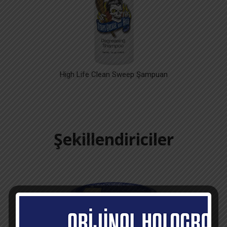
High Life Clean Sweep Şampuan
Şekillendiriciler