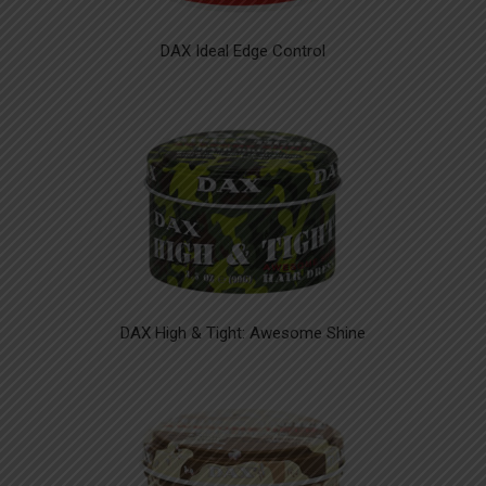
DAX Ideal Edge Control
DAX High & Tight: Awesome Shine