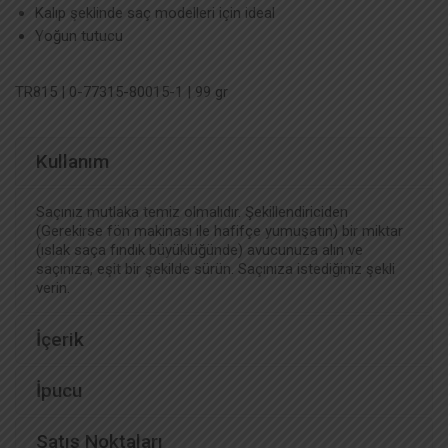
Kalıp şeklinde saç modelleri için ideal
Yoğun tutucu
TR815 | 0-77315-80015-1 | 99 gr
Kullanım
Saçınız mutlaka temiz olmalıdır. Şekillendiriciden
(Gerekirse fön makinası ile hafifçe yumuşatın) bir miktar
(ıslak saça fındık büyüklüğünde) avucunuza alın ve
saçınıza, eşit bir şekilde sürün. Saçınıza istediğiniz şekli
verin.
İçerik
İpucu
Satış Noktaları